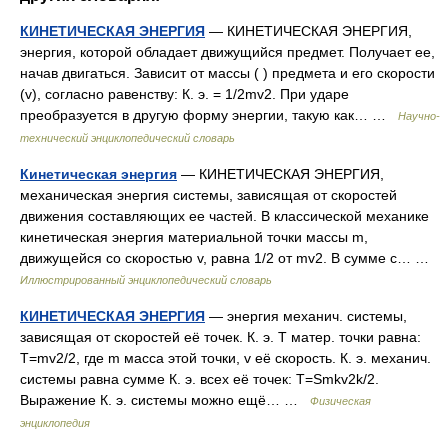
КИНЕТИЧЕСКАЯ ЭНЕРГИЯ
— КИНЕТИЧЕСКАЯ ЭНЕРГИЯ,
энергия, которой обладает движущийся предмет. Получает ее,
начав двигаться. Зависит от массы ( ) предмета и его скорости
(v), согласно равенству: К. э. = 1/2mv2. При ударе
преобразуется в другую форму энергии, такую как… …
Научно-
технический энциклопедический словарь
Кинетическая энергия
— КИНЕТИЧЕСКАЯ ЭНЕРГИЯ,
механическая энергия системы, зависящая от скоростей
движения составляющих ее частей. В классической механике
кинетическая энергия материальной точки массы m,
движущейся со скоростью v, равна 1/2 от mv2. В сумме с… …
Иллюстрированный энциклопедический словарь
КИНЕТИЧЕСКАЯ ЭНЕРГИЯ
— энергия механич. системы,
зависящая от скоростей её точек. К. э. Т матер. точки равна:
T=mv2/2, где m масса этой точки, v её скорость. К. э. механич.
системы равна сумме К. э. всех её точек: T=Smkv2k/2.
Выражение К. э. системы можно ещё… …
Физическая
энциклопедия